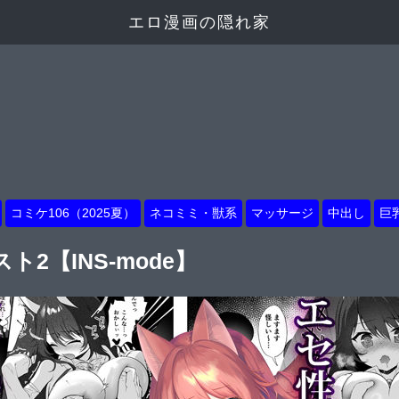
エロ漫画の隠れ家
コミケ106（2025夏）
ネコミミ・獣系
マッサージ
中出し
巨
2【INS-mode】