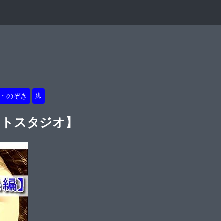
・のぞき
脚
ートスタジオ】