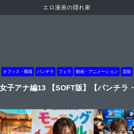
エロ漫画の隠れ家
オフィス・職場
パンチラ
フェラ
動画・アニメーション
芸能
.38 女子アナ編13 【SOFT版】【パン