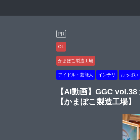
PR
OL
かまぼこ製造工場
アイドル・芸能人
インテリ
おっぱい
【AI動画】GGC vol
【かまぼこ製造工場】