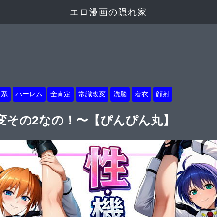
エロ漫画の隠れ家
ド系
ハーレム
全肯定
常識改変
洗脳
着衣
顔射
変その2なの！〜【ぴんぴん丸】