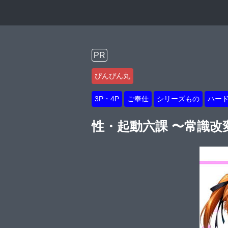
PR
ぴんぴん丸
3P・4P
ご奉仕
シリーズもの
ハー
性・起動六課 〜常識改